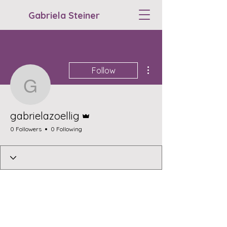
Gabriela Steiner
More actions
Follow
gabrielazoellig
Admin
gabrielazoellig
0 Followers
0 Following