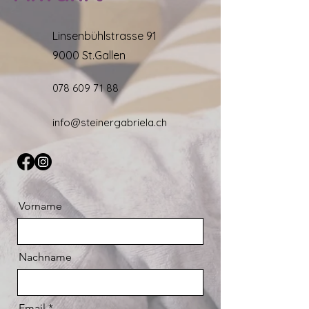
Linsenbühlstrasse 91
9000 St.Gallen
078 609 71 88
info@steinergabriela.ch
Vorname
Nachname
Email